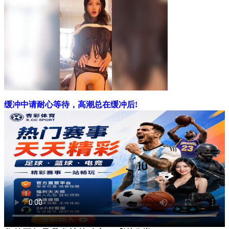
缓冲中请耐心等待，高潮总在缓冲后!