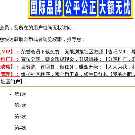
会员，您所在的用户组尚无权访问；
您快速获取金币或者浏览权限，推荐您：
 VIP】：
荣誉会员下载免费，无限浏览社区资源【杏吧 VIP，
传推广】：
宣传分享，赚金币提现金，升级赚钱；【分享推广，
级攻略】：
发资源，评回复，做任务，赚金升级；【人人为我，
入管理】：
维护社区秩序，赚金币工资，领生日红包【我的杏吧
回社区门户】
第1次
第2次
第3次
第4次