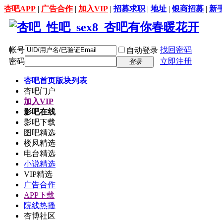
杏吧APP
|
广告合作
|
加入VIP
|
招募求职
|
地址
|
银商招募
|
新
帐号
找回密码
自动登录
密码
立即注册
登录
杏吧首页
版块列表
杏吧门户
加入VIP
影吧在线
影吧下载
图吧精选
楼凤精选
电台精选
小说精选
VIP精选
广告合作
APP下载
院线热播
杏博社区