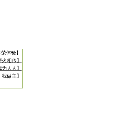
尊荣体验】
薪火相传】
我为人人】
，我做主】