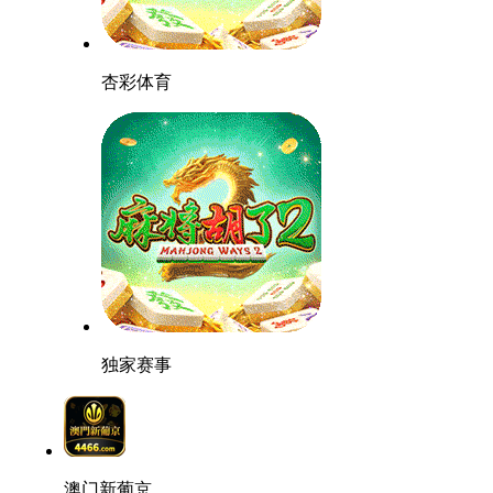
杏彩体育
独家赛事
澳门新葡京