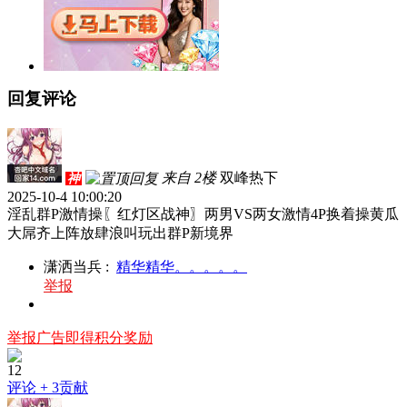
回复评论
来自 2楼
双峰热下
神
2025-10-4 10:00:20
淫乱群P激情操〖红灯区战神〗两男VS两女激情4P换着操黄瓜
大屌齐上阵放肆浪叫玩出群P新境界
潇洒当兵
:
精华精华。。。。。
举报
举报广告即得积分奖励
12
评论
+ 3贡献