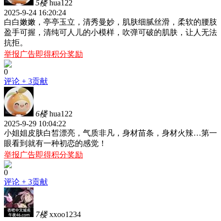
5楼
hua122
2025-9-24 16:20:24
白白嫩嫩，亭亭玉立，清秀曼妙，肌肤细腻丝滑，柔软的腰肢
盈手可握，清纯可人儿的小模样，吹弹可破的肌肤，让人无法
抗拒。
举报广告即得积分奖励
0
评论
+ 3贡献
6楼
hua122
2025-9-29 10:04:22
小姐姐皮肤白皙漂亮，气质非凡，身材苗条，身材火辣…第一
眼看到就有一种初恋的感觉！
举报广告即得积分奖励
0
评论
+ 3贡献
7楼
xxoo1234