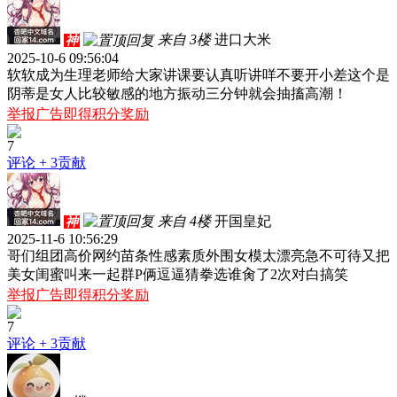
来自 3楼
进口大米
神
2025-10-6 09:56:04
软软成为生理老师给大家讲课要认真听讲咩不要开小差这个是
阴蒂是女人比较敏感的地方振动三分钟就会抽搐高潮！
举报广告即得积分奖励
7
评论
+ 3贡献
来自 4楼
开国皇妃
神
2025-11-6 10:56:29
哥们组团高价网约苗条性感素质外围女模太漂亮急不可待又把
美女闺蜜叫来一起群P俩逗逼猜拳选谁肏了2次对白搞笑
举报广告即得积分奖励
7
评论
+ 3贡献