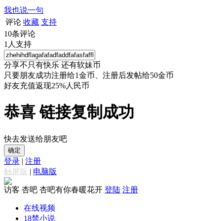
我也说一句
评论
收藏
支持
10
条评论
1
人支持
分享不只有快乐 还有软妹币
只要朋友成功注册给1金币、注册后发帖给50金币
好友充值返现25%人民币
恭喜 链接复制成功
快去发送给朋友吧
确定
登录
|
注册
触屏版
|
电脑版
访客
杏吧 杏吧有你春暖花开
登陆
注册
在线视频
18禁小说